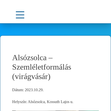
Skip
to
content
Alsózsolca –
Szemléletformálás
(virágvásár)
Dátum: 2023.10.29.
Helyszín: Alsózsolca, Kossuth Lajos u.