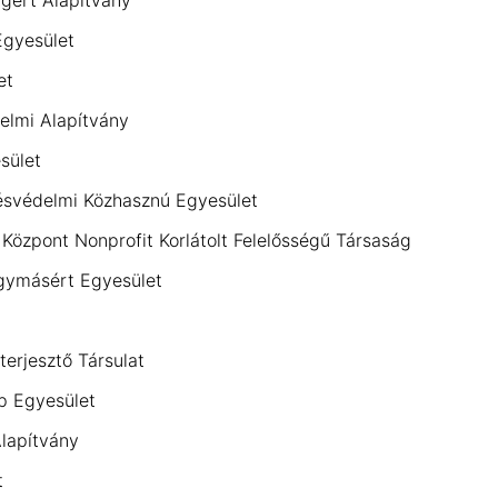
ágért Alapítvány
Egyesület
et
elmi Alapítvány
sület
svédelmi Közhasznú Egyesület
Központ Nonprofit Korlátolt Felelősségű Társaság
gymásért Egyesület
erjesztő Társulat
p Egyesület
Alapítvány
t