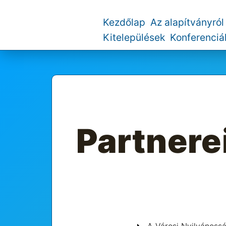
Kezdőlap
Az alapítványról
Kitelepülések
Konferenciá
Partnere