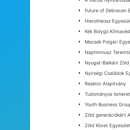
A Városi Nyilvánoss
Future of Debrecen 
Hierotheosz Egyesül
Kék Bolygó Klímavéd
Mecsek Polgári Egye
Naphimnusz Teremté
Nyugat-Balkáni Zöld 
Nyírségi Családok E
Reaktor Alapítvány
Tudományos Ismerett
Youth Business Grou
Zöld generációkért 
Zöld Követ Egyesüle