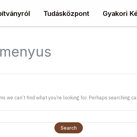
pítványról
Tudásközpont
Gyakori K
amenyus
ms we can’t find what you’re looking for. Perhaps searching ca