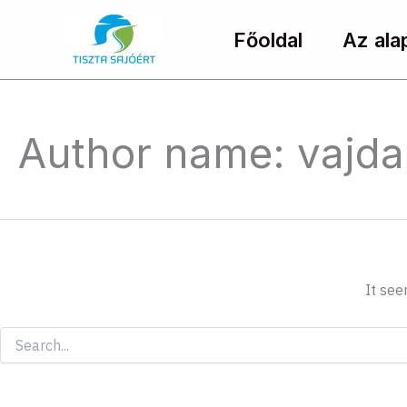
Search
Skip
for:
to
Főoldal
Az ala
content
Author name: vajd
It see