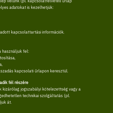
p velünk (pl. kapcsolatfelvételi űrlap
élyes adatokat is kezelhetjük:
adott kapcsolattartási információk.
 használjuk fel:
osítása,
a,
szadás kapcsolati űrlapon keresztül.
dik fél részére
k kizárólag jogszabályi kötelezettség vagy a
dhetetlen technikai szolgáltatás (pl.
juk át.