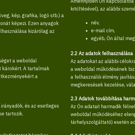
Amennyiben Ön kapcsolatba lé
kitöltésével), az alábbi szem
g, kép, grafika, logó stb.) a
név,
jdonát képezi. Ezen anyagok
e-mail cím,
elhasználása kizárólag az
egyéb, Ön által meg
2.2 Az adatok felhasználása
sséget a weboldal
Az adatokat az alábbi célokra
 károkért. A tartalmak
a weboldal működésének bizt
vetkezményekért a
a felhasználói élmény javítás
megkeresések kezelése, vála
2.3 Adatok továbbítása harma
 irányadók, és az esetleges
Az Ön adatait harmadik félne
e tartozik.
weboldal működéséhez elenge
tárhelyszolgáltató) esetén ad