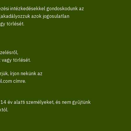
vezési intézkedésekkel gondoskodunk az
akadályozzuk azok jogosulatlan
gy törlését.
zelésről,
 vagy törlését.
jük, írjon nekünk az
l.com címre.
4 év alatti személyeket, és nem gyűjtünk
tól.