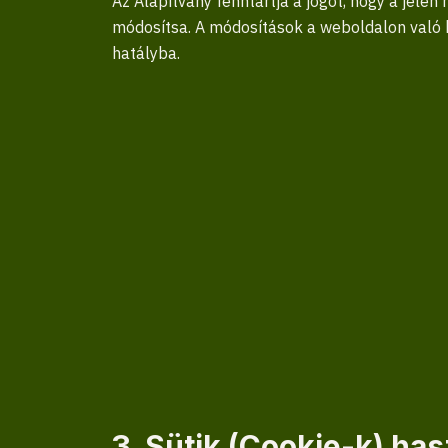
Az Alapítvány fenntartja a jogot, hogy a jelen
módosítsa. A módosítások a weboldalon való 
hatályba.
3. Sütik (Cookie-k) ha