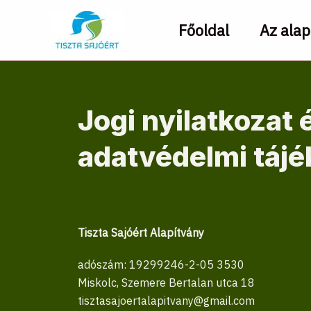
Skip
to
Főoldal
Az alap
content
Jogi nyilatkozat 
adatvédelmi tájé
Tiszta Sajóért Alapítvány
adószám: 19299246-2-05 3530
Miskolc, Szemere Bertalan utca 18
tisztasajoertalapitvany@gmail.com