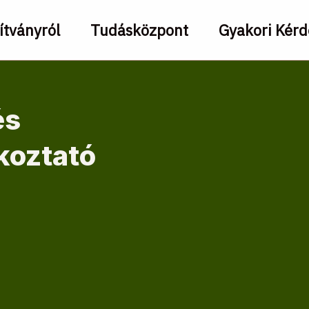
ítványról
Tudásközpont
Gyakori Kér
és
koztató