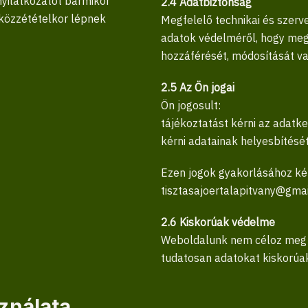
 nyilatkozatot bármikor
2.4 Adatbiztonság
közzétételkor lépnek
Megfelelő technikai és szer
adatok védelméről, hogy meg
hozzáférését, módosítását va
2.5 Az Ön jogai
Ön jogosult:
tájékoztatást kérni az adatke
kérni adatainak helyesbítését
Ezen jogok gyakorlásához kér
tisztasajoertalapitvany@gmai
2.6 Kiskorúak védelme
Weboldalunk nem céloz meg 1
tudatosan adatokat kiskorúak
sználata