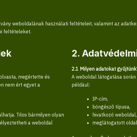
ítvány weboldalának használati feltételeit, valamint az adatk
 feltételeket.
lek
2. Adatvédelmi
2.1 Milyen adatokat gyűjtünk
lolvasta, megértette és
A weboldal látogatása során 
en nem ért egyet a
például:
IP-cím,
böngésző típusa,
lhatja. Tilos bármilyen olyan
hivatkozó weboldal,
élyeztetheti a weboldal
meglátogatott oldal