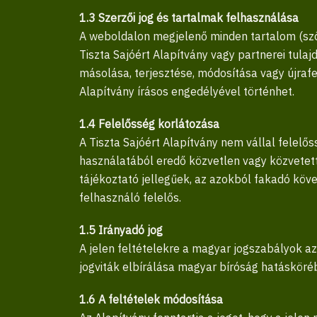
1.3 Szerzői jog és tartalmak felhasználása
A weboldalon megjelenő minden tartalom (szöve
Tiszta Sajóért Alapítvány vagy partnerei tula
másolása, terjesztése, módosítása vagy újraf
Alapítvány írásos engedélyével történhet.
1.4 Felelősség korlátozása
A Tiszta Sajóért Alapítvány nem vállal felelő
használatából eredő közvetlen vagy közvetett
tájékoztató jellegűek, az azokból fakadó kö
felhasználó felelős.
1.5 Irányadó jog
A jelen feltételekre a magyar jogszabályok az
jogviták elbírálása magyar bíróság hatásköréb
1.6 A feltételek módosítása