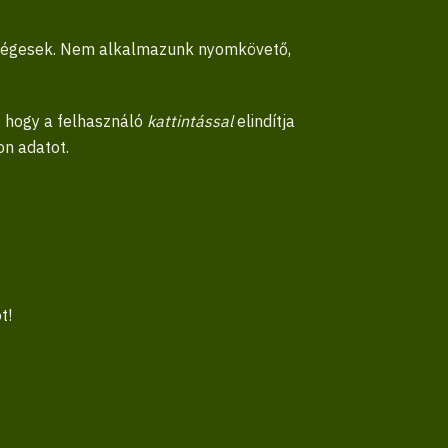
ükségesek. Nem alkalmazunk nyomkövető,
, hogy a felhasználó
kattintással
elindítja
on adatot.
t!