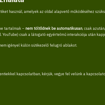
sütiket használ, amelyek az oldal alapvető működéséhez sz
be tartalmak –
nem töltődnek be automatikusan
, csak azután
pl. YouTube) csak a látogató egyértelmű interakciója után kapj
em igényel külön sütikezelő felugró ablakot.
ntiekkel kapcsolatban, kérjük, vegye fel velünk a kapcsolato